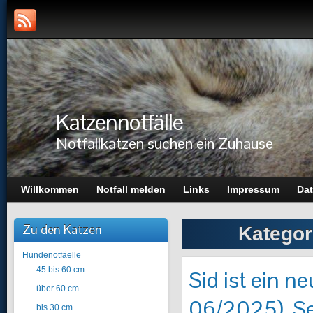
Katzennotfälle
Notfallkatzen suchen ein Zuhause
Willkommen
Notfall melden
Links
Impressum
Dat
Zu den Katzen
Kategor
Hundenotfäelle
45 bis 60 cm
Sid ist ein ne
über 60 cm
06/2025). Se
bis 30 cm