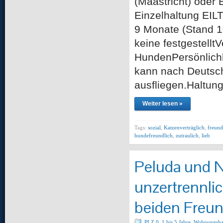
(Maastricht) o
Einzelhaltung EIL
9 Monate (Stand 1
keine festgestellt
HundenPersönlichke
kann nach Deutsch
ausfliegen.Haltung
Weiter lesen »
Tags:
sozial
,
Katzenverträglich
,
freund
hundefreundlich
,
zutraulich
,
lieb
Peluda und N
unzertrennlic
beiden Freun
PLZ 0
,
1 bis 5 Jahre
,
Wohnungsha