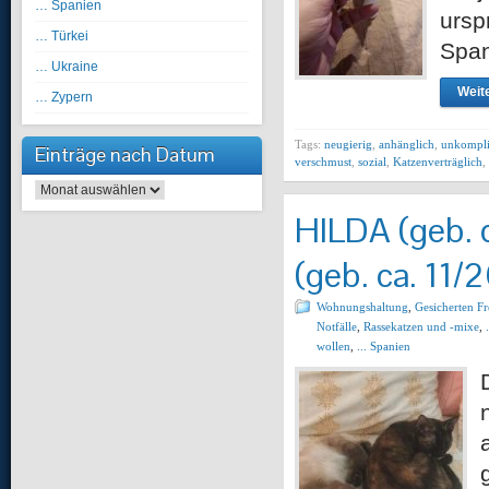
… Spanien
ursp
… Türkei
Span
… Ukraine
Weite
… Zypern
Tags:
neugierig
,
anhänglich
,
unkompli
Einträge nach Datum
verschmust
,
sozial
,
Katzenverträglich
,
Einträge nach Datum
HILDA (geb. 
(geb. ca. 11
Wohnungshaltung
,
Gesicherten F
Notfälle
,
Rassekatzen und -mixe
,
wollen
,
... Spanien