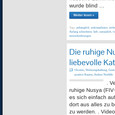
wurde blind …
Weiter lesen »
Tags:
anhänglich
,
unkompliziert
,
nich
Anfang schüchtern
,
lieb
,
zutraulich
,
v
menschenbezogen
Die ruhige Nu
liebevolle Ka
Ukraine
,
Wohnungshaltung
,
Gesic
positive Katzen
,
Andere Notfälle
. V
ruhige Nusya (FIV+)
es sich einfach au
dort aus alles zu 
zu werden. . Vide