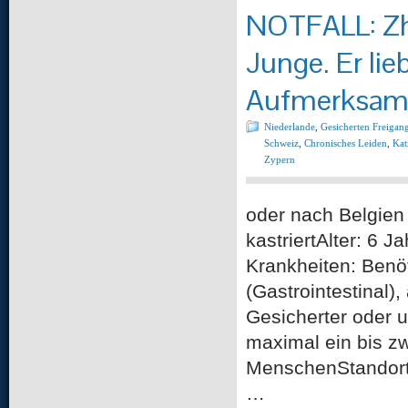
NOTFALL: Zho
Junge. Er lie
Aufmerksamk
Niederlande
,
Gesicherten Freigan
Schweiz
,
Chronisches Leiden
,
Kat
Zypern
oder nach Belgien
kastriertAlter: 6 
Krankheiten: Benöt
(Gastrointestinal
Gesicherter oder 
maximal ein bis zw
MenschenStandort:
…