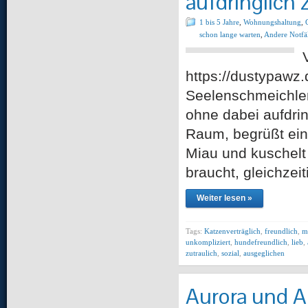
aufdringlich 
1 bis 5 Jahre
,
Wohnungshaltung
,
schon lange warten
,
Andere Notfä
https://dustypawz.
Seelenschmeichler
ohne dabei aufdrin
Raum, begrüßt ein
Miau und kuschelt
braucht, gleichzei
Weiter lesen »
Tags:
Katzenverträglich
,
freundlich
,
m
unkompliziert
,
hundefreundlich
,
lieb
,
zutraulich
,
sozial
,
ausgeglichen
Aurora und Am