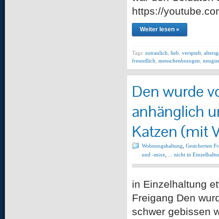
https://youtube.
Weiter lesen »
Tags:
zutraulich
,
lieb
,
verspielt
,
alters
freundlich
,
menschenbezogen
,
neugie
Den wurde vo
anhänglich un
Katzen (mit V
Wohnungshaltung
,
Gesicherten F
und -mixe
,
... nicht in Einzelhalt
in Einzelhaltung 
Freigang Den wurd
schwer gebissen w