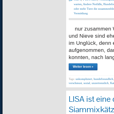
warten
,
Andere Notfälle
,
Hundefre
oder mehr Tiere die zusammenble
Vermittlung
nur zusammen Woh
und Nieve sind eh
im Unglück, denn e
aufgenommen, dami
konnten, nach lang
Weiter lesen »
Tags:
unkompliziert
,
hundefreundlich
verschmust
,
sozial
,
unzertrennlich
,
Kat
LISA ist ein
Siammixkätzi