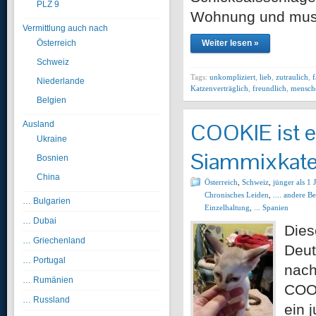
PLZ 9
Wohnung und musst
Vermittlung auch nach
Österreich
Weiter lesen »
Schweiz
Tags:
unkompliziert
,
lieb
,
zutraulich
,
f
Niederlande
Katzenverträglich
,
freundlich
,
mensch
Belgien
COOKIE ist e
Ausland
Ukraine
Siammixkater
Bosnien
China
Österreich
,
Schweiz
,
jünger als 1 
Chronisches Leiden
,
.... andere 
… Bulgarien
Einzelhaltung
,
... Spanien
… Dubai
Dies
… Griechenland
Deut
… Portugal
nach
… Rumänien
COO
… Russland
ein 