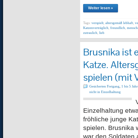
Weiter lesen »
Tags:
verspielt
,
altersgemäß lebhaft
,
v
Katzenverträglich
,
freundlich
,
mensch
zutraulich
,
lieb
Brusnika ist 
Katze. Alters
spielen (mit 
Gesicherten Freigang
,
1 bis 5 Jahr
nicht in Einzelhaltung
Einzelhaltung etwa
fröhliche junge Ka
spielen. Brusnika 
war den Soldaten a