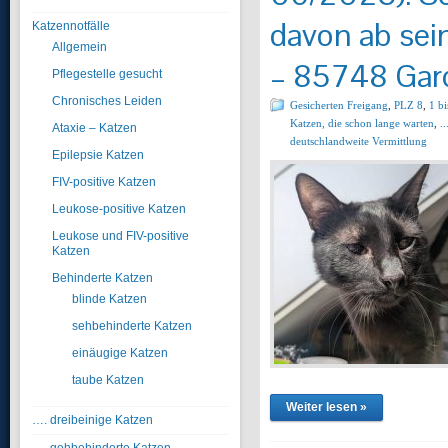
davon ab se
Katzennotfälle
Allgemein
– 85748 Gar
Pflegestelle gesucht
Chronisches Leiden
Gesicherten Freigang
,
PLZ 8
,
1 bi
Katzen, die schon lange warten
,
.
Ataxie – Katzen
deutschlandweite Vermittlung
Epilepsie Katzen
FIV-positive Katzen
Leukose-positive Katzen
Leukose und FIV-positive
Katzen
Behinderte Katzen
blinde Katzen
sehbehinderte Katzen
einäugige Katzen
taube Katzen
Weiter lesen »
…. dreibeinige Katzen