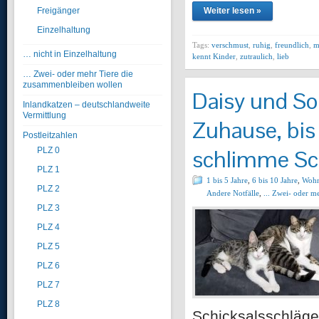
Freigänger
Weiter lesen »
Einzelhaltung
Tags:
verschmust
,
ruhig
,
freundlich
,
m
… nicht in Einzelhaltung
kennt Kinder
,
zutraulich
,
lieb
… Zwei- oder mehr Tiere die
zusammenbleiben wollen
Daisy und Sot
Inlandkatzen – deutschlandweite
Vermittlung
Zuhause, bi
Postleitzahlen
schlimme Sch
PLZ 0
PLZ 1
1 bis 5 Jahre
,
6 bis 10 Jahre
,
Wohn
PLZ 2
Andere Notfälle
,
... Zwei- oder 
PLZ 3
PLZ 4
PLZ 5
PLZ 6
PLZ 7
PLZ 8
Schicksalsschläge