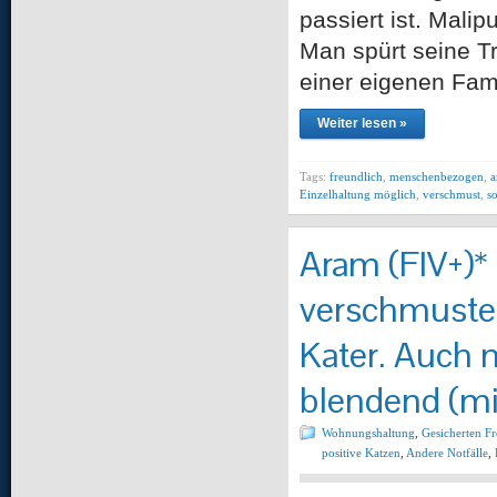
passiert ist. Malip
Man spürt seine Tr
einer eigenen Fam
Weiter lesen »
Tags:
freundlich
,
menschenbezogen
,
a
Einzelhaltung möglich
,
verschmust
,
so
Aram (FIV+)* 
verschmuster
Kater. Auch m
blendend (mit
Wohnungshaltung
,
Gesicherten F
positive Katzen
,
Andere Notfälle
,