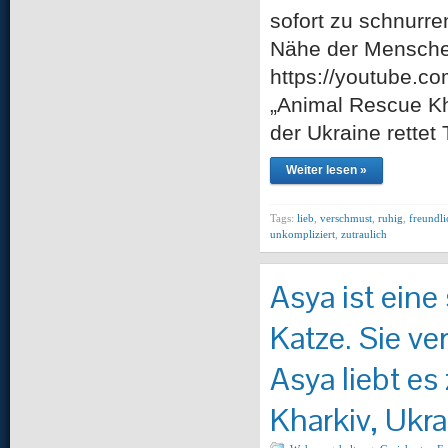
sofort zu schnurre
Nähe der Menschen
https://youtube.
„Animal Rescue Kh
der Ukraine rettet
Weiter lesen »
Tags:
lieb
,
verschmust
,
ruhig
,
freundli
unkompliziert
,
zutraulich
Asya ist eine
Katze. Sie ve
Asya liebt es
Kharkiv, Ukra