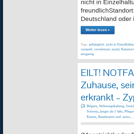
nicht in Einzelhalt
freundlichStandort
Deutschland oder i
Weiter lesen »
Tags:
anhänglich
,
nicht in Einzelhaltu
verspielt
,
verschmust
,
sozial
,
Katzenve
neugierig
EILT! NOTFAL
Zuhause, sei
erkrankt – Z
Belgien
,
Wohnungshaltung
,
Gesic
Schweiz
,
jünger als 1 Jahr
,
Pfleges
Katzen
,
Rassekatzen und -mixe
,
.