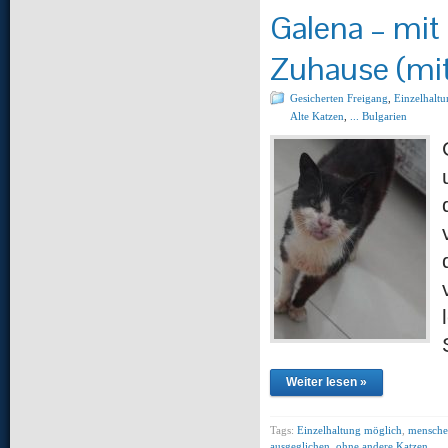
Galena – mit
Zuhause (mit
Gesicherten Freigang
,
Einzelhalt
Alte Katzen
,
... Bulgarien
Weiter lesen »
Tags:
Einzelhaltung möglich
,
mensche
ausgeglichen
,
ohne andere Katzen