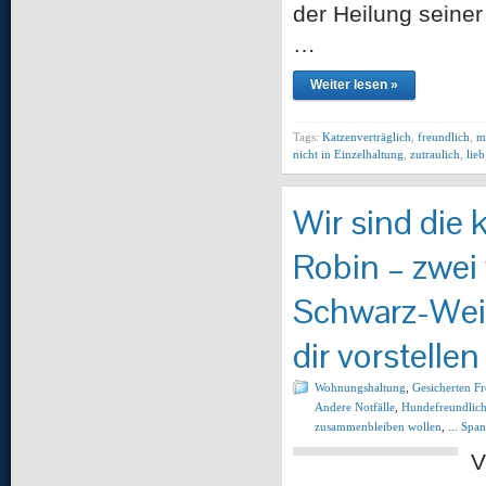
der Heilung seiner
…
Weiter lesen »
Tags:
Katzenverträglich
,
freundlich
,
m
nicht in Einzelhaltung
,
zutraulich
,
lieb
Wir sind die
Robin – zwei 
Schwarz-Wei
dir vorstelle
Wohnungshaltung
,
Gesicherten F
Andere Notfälle
,
Hundefreundlich
zusammenbleiben wollen
,
... Spa
V