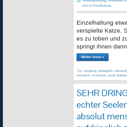
Wohnungshaltung
,
Gesicherten F
nicht in Einzelhaltung
Einzelhaltung etwa
verspielte Katze. S
es zu toben und zu 
springt ihnen dann
Weiter lesen »
Tags:
neugierig
,
anhänglich
,
unkompli
zutraulich
,
verschmust
,
sozial
,
Katzenv
SEHR DRINGEN
echter Seele
absolut men