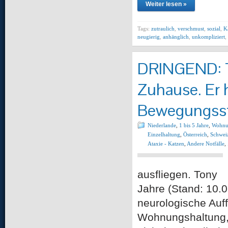
Weiter lesen »
Tags:
zutraulich
,
verschmust
,
sozial
,
K
neugierig
,
anhänglich
,
unkompliziert
,
DRINGEND: To
Zuhause. Er h
Bewegungsst
Niederlande
,
1 bis 5 Jahre
,
Wohnu
Einzelhaltung
,
Österreich
,
Schwei
Ataxie - Katzen
,
Andere Notfälle
,
ausfliegen. Ton
Jahre (Stand: 10.
neurologische Auf
Wohnungshaltung, 