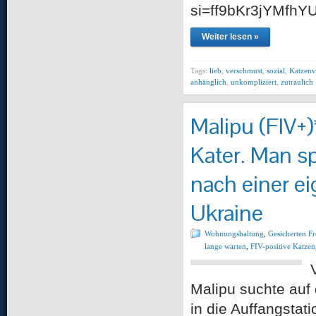
si=ff9bKr3jYMfhYU
Weiter lesen »
Tags:
lieb
,
verschmust
,
sozial
,
Katzenv
anhänglich
,
unkompliziert
,
zutraulich
Malipu (FIV+)*
Kater. Man sp
nach einer ei
Ukraine
Wohnungshaltung
,
Gesicherten F
lange warten
,
FIV-positive Katzen
Malipu suchte auf 
in die Auffangstat