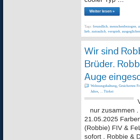
Weiter lesen »
Tags:
freundlich
,
menschenbezogen
,
a
lieb
,
zutraulich
,
verspielt
,
ausgegliche
Wir sind Rob
Brüder. Robb
Auge eingesc
Wohnungshaltung
,
Gesicherten F
Jahre
,
... Türkei
nur zusammen . Ge
21.05.2025 Farben:
(Robbie) FIV & FeL
sofort . Robbie &