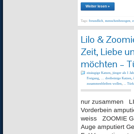
Weiter lesen »
Tags:
freundlich
,
menschenbezogen
,
z
Lilo & Zoomi
Zeit, Liebe 
möchten – T
einäugige Katzen
,
jünger als 1 Jah
Freigang
,
.... dreibeinige Katzen
,
zusammenbleiben wollen
,
... Türk
nur zusammen LILO
Vorderbein amputi
weiss ZOOMIE Gesc
Auge amputiert Ge