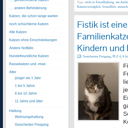
…. gehbehinderte Katzen
Tags:
nicht in Einzelhaltung
,
am Anfan
Katzenverträglich
,
freundlich
,
mensch
…. andere Behinderung
Katzen, die schon lange warten
Fistik ist ei
noch schüchterne Katzen
Alte Katzen
Familienkatze
Katzen ohne Einschränkungen
Kindern und
Andere Notfälle
Hundefreundliche Katzen
Gesicherten Freigang
,
PLZ 4
,
6 bi
Rassekatzen und -mixe
F
Alter
F
jünger als 1 Jahr
l
1 bis 5 Jahre
j
6 bis 10 Jahre
E
11 Jahre und älter
g
Haltung
S
Wohnungshaltung
K
Gesicherten Freigang