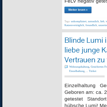
FeLV negativ gete
Weiter lesen »
Tags:
unkompliziert
,
zutraulich
,
lieb
,
v
Katzenverträglich
,
freundlich
,
unzertr
Blinde Lumi i
liebe junge K
Vertrauen zu 
Wohnungshaltung
,
Gesicherten F
Einzelhaltung
,
... Türkei
Einzelhaltung Gesc
Geboren am: ca. 2
getestet Standort
hübsche Lumi! Mei