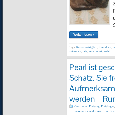
Weiter lesen »
Tags:
Katzenverträglich
,
freundlich
,
m
zutraulich
,
lieb
,
verschmust
,
sozial
Pearl ist ges
Schatz. Sie f
Aufmerksamke
werden – Ru
Gesicherten Freigang
,
Freigänger
Rassekatzen und -mixe
,
... nicht 