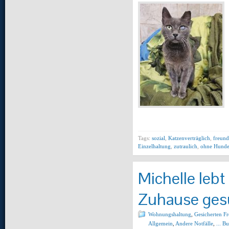
Tags:
sozial
,
Katzenverträglich
,
freund
Einzelhaltung
,
zutraulich
,
ohne Hund
Michelle lebt
Zuhause gesu
Wohnungshaltung
,
Gesicherten F
Allgemein
,
Andere Notfälle
,
... B