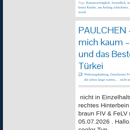
Tags:
Katzenverträglich
,
freundlich
,
m
kennt Kinder
,
am Anfang schüchtern
,
sozial
PAULCHEN – M
mich kaum – 
und das Best
Türkei
Wohnungshaltung
,
Gesicherten F
die schon lange warten
,
... nicht 
nicht in Einzelhal
rechtes Hinterbei
braun FIV & FeLV n
05.07.2026 . Hallo,
cooler Typ …