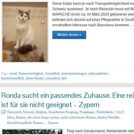
Diese Katze kann je nach Transportmöglichkeit na
Schweiz ausreisen. Je nach Reiseziel muss mit 
MAPACHE ist ein ca. im März 2024 geborener weis
befindet sich derzeit auf einer Pflegestelle in Sev
ernsthaftem Interesse nach Barcelona kommen …
Weiter lesen »
Tags:
sozial
,
Katzenverträglich
,
freundlich
,
menschenbezogen
,
unkompliziert
,
hundefreundlich
,
kennt Kinder
,
zutraulich
,
lieb
Ronda sucht ein passendes Zuhause. Eine r
ist für sie nicht geeignet – Zypern
Österreich
,
Schweiz
,
Belgien
,
Gesicherten Freigang
,
Freigänger
,
Niederlande
,
1 bis 5
Jahre
,
Katzen, die schon lange warten
,
noch schüchterne Katzen
,
Andere Notfälle
,
Hundefreundliche Katzen
,
... Zypern
Flug nach Deutschland, Niederlande ode