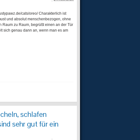
stypawz.de/cats/oreo/ Charakterlich ist
hmust und absolut menschenbezogen, ohne
 von Raum zu Raum, begrüßt einen an der Tür
elt sich genau dann an, wenn man es am
scheln, schlafen
nd sehr gut für ein