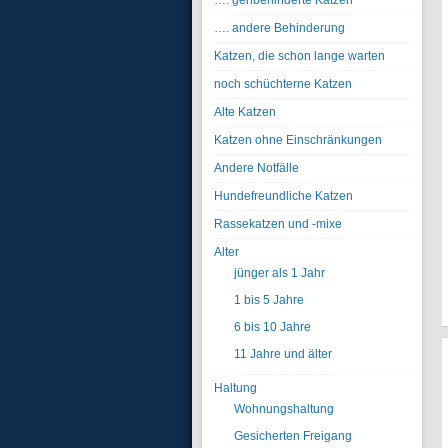
…. gehbehinderte Katzen
…. andere Behinderung
Katzen, die schon lange warten
noch schüchterne Katzen
Alte Katzen
Katzen ohne Einschränkungen
Andere Notfälle
Hundefreundliche Katzen
Rassekatzen und -mixe
Alter
jünger als 1 Jahr
1 bis 5 Jahre
6 bis 10 Jahre
11 Jahre und älter
Haltung
Wohnungshaltung
Gesicherten Freigang