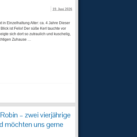
19. Juni 2026
Einzelhaltung Alter: ca. 4 Jahre Dieser
lick ist Felix! Der süße Kerl tauchte vor
zeigte sich dort so zutraulich und kuschelig,
ichtigen Zuhause …
Robin – zwei vierjährige
nd möchten uns gerne