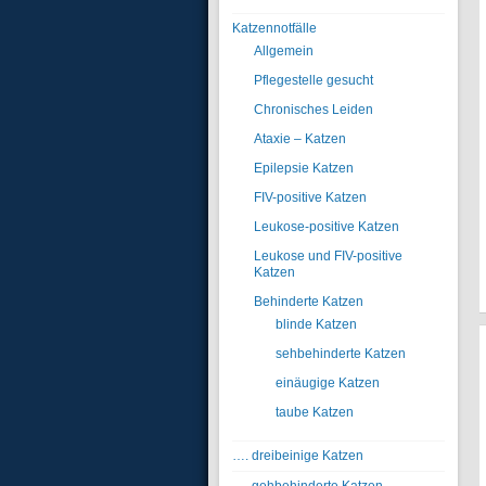
Katzennotfälle
Allgemein
Pflegestelle gesucht
Chronisches Leiden
Ataxie – Katzen
Epilepsie Katzen
FIV-positive Katzen
Leukose-positive Katzen
Leukose und FIV-positive
Katzen
Behinderte Katzen
blinde Katzen
sehbehinderte Katzen
einäugige Katzen
taube Katzen
…. dreibeinige Katzen