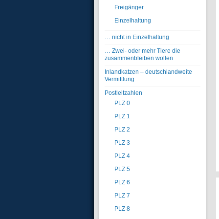
Freigänger
Einzelhaltung
… nicht in Einzelhaltung
… Zwei- oder mehr Tiere die
zusammenbleiben wollen
Inlandkatzen – deutschlandweite
Vermittlung
Postleitzahlen
PLZ 0
PLZ 1
PLZ 2
PLZ 3
PLZ 4
PLZ 5
PLZ 6
PLZ 7
PLZ 8