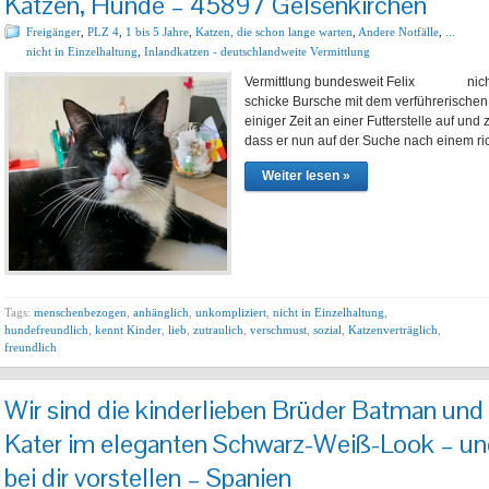
Katzen, Hunde – 45897 Gelsenkirchen
Freigänger
,
PLZ 4
,
1 bis 5 Jahre
,
Katzen, die schon lange warten
,
Andere Notfälle
,
...
nicht in Einzelhaltung
,
Inlandkatzen - deutschlandweite Vermittlung
Vermittlung bundesweit Felix nicht in 
schicke Bursche mit dem verführerischen B
einiger Zeit an einer Futterstelle auf und 
dass er nun auf der Suche nach einem r
Weiter lesen »
Tags:
menschenbezogen
,
anhänglich
,
unkompliziert
,
nicht in Einzelhaltung
,
hundefreundlich
,
kennt Kinder
,
lieb
,
zutraulich
,
verschmust
,
sozial
,
Katzenverträglich
,
freundlich
Wir sind die kinderlieben Brüder Batman und 
Kater im eleganten Schwarz-Weiß-Look – u
bei dir vorstellen – Spanien