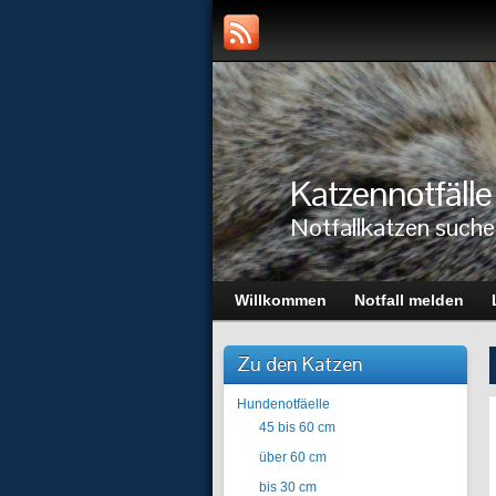
Katzennotfälle
Notfallkatzen suche
Willkommen
Notfall melden
Zu den Katzen
Hundenotfäelle
45 bis 60 cm
über 60 cm
bis 30 cm