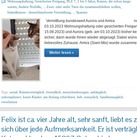
Wohnungshaltung
,
Gesicherten Freigang
,
PLZ 7
,
1 bis 5 Jahre
,
Katzen, die schon lange
warten
,
Andere Notfälle
,
... Zwei- oder mehr Tiere die zusammenbleiben wollen
,
Inlandkatzen - deutschlandweite Vermittlung
,
... Spanien
Vermittlung bundesweit Aurora und Amira nur 
03.10.2023 Wohnungshaltung oder gesicherten Freigan
15.08.2023) und Aurora (geb. am 03.10.2023) bisher k
sicher, dann wurde ihnen wieder abgesagt. Dabei wünsc
liebevolles Zuhause. Amira (Siam-Mix) wurde zusamm
Weiter lesen »
Tags:
sozial
,
Katzenverträglich
,
freundlich
,
menschenbezogen
,
anhänglich
,
unkompliziert
,
kennt Kinder
,
am Anfang schüchtern
,
lieb
,
zutraulich
,
familientauglich
,
verschmust
Felix ist ca. vier Jahre alt, sehr sanft, liebt e
sich über jede Aufmerksamkeit. Er ist verträgl