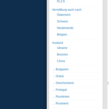
PLZ 9
Vermittlung auch nach
Österreich
Schweiz
Niederlande
Belgien
Ausland
Ukraine
Bosnien
China
… Bulgarien
… Dubai
… Griechenland
… Portugal
… Rumänien
… Russland