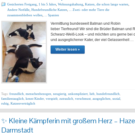
Gesicherten Freigang
,
1 bis 5 Jahre
,
Wohnungshaltung
,
Katzen, die schon lange warten
,
Andere Notfälle
,
Hundefreundliche Katzen
,
... Zwei- oder mehr Tiere die
zusammenbleiben wollen
,
... Spanien
Vermittlung bundesweit Batman und Robin n
lieber Tierfreund! Wir sind die Brüder Batman und R
Schwarz-Weiß-Look – und möchten uns gerne bei dir 
und ausgeglichener Kater, der viel Gelassenheit …
Weiter lesen »
Tags:
freundlich
,
menschenbezogen
,
neugierig
,
unkompliziert
,
lieb
,
hundefreundlich
,
familientauglich
,
kennt Kinder
,
verspielt
,
zutraulich
,
verschmust
,
ausgeglichen
,
sozial
,
ruhig
,
Katzenverträglich
✨ Kleine Kämpferin mit großem Herz – Hazel
Darmstadt