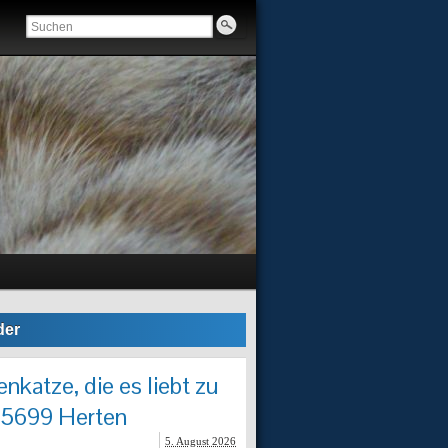
der
nkatze, die es liebt zu
45699 Herten
5. August 2026