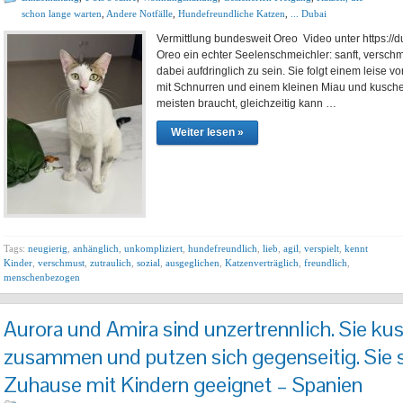
schon lange warten
,
Andere Notfälle
,
Hundefreundliche Katzen
,
... Dubai
Vermittlung bundesweit Oreo Video unter https://du
Oreo ein echter Seelenschmeichler: sanft, versc
dabei aufdringlich zu sein. Sie folgt einem leise
mit Schnurren und einem kleinen Miau und kusch
meisten braucht, gleichzeitig kann …
Weiter lesen »
Tags:
neugierig
,
anhänglich
,
unkompliziert
,
hundefreundlich
,
lieb
,
agil
,
verspielt
,
kennt
Kinder
,
verschmust
,
zutraulich
,
sozial
,
ausgeglichen
,
Katzenverträglich
,
freundlich
,
menschenbezogen
Aurora und Amira sind unzertrennlich. Sie ku
zusammen und putzen sich gegenseitig. Sie si
Zuhause mit Kindern geeignet – Spanien