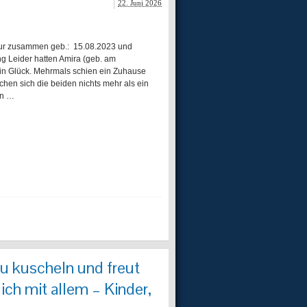
22. Juni 2026
zusammen geb.: 15.08.2023 und
g Leider hatten Amira (geb. am
ein Glück. Mehrmals schien ein Zuhause
hen sich die beiden nichts mehr als ein
en …
s zu kuscheln und freut
ich mit allem – Kinder,