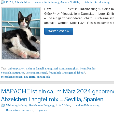
PLZ 6
,
1 bis 5 Jahre
,
.... andere Behinderung
,
Andere Notfälle
,
... nicht in Einzelhaltung
Hazel nicht in Einzelhaltung ✨ Kleine Kämpf
Glück 🐾 📍 Pflegestelle in Darmstadt – bereit für 
– und ein ganz besonderer Schatz. Durch eine s
amputiert werden. Doch Hazel lässt sich davon ni
Weiter lesen »
Tags:
unkompliziert
,
nicht in Einzelhaltung
,
agil
,
familientauglich
,
kennt Kinder
,
verspielt
,
zutraulich
,
verschmust
,
sozial
,
freundlich
,
altersgemäß lebhaft
,
menschenbezogen
,
neugierig
,
anhänglich
MAPACHE ist ein ca. im März 2024 geborene
Abzeichen Langfellmix – Sevilla, Spanien
Wohnungshaltung
,
Gesicherten Freigang
,
1 bis 5 Jahre
,
.... andere Behinderung
,
Rassekatzen und -mixe
,
... Spanien