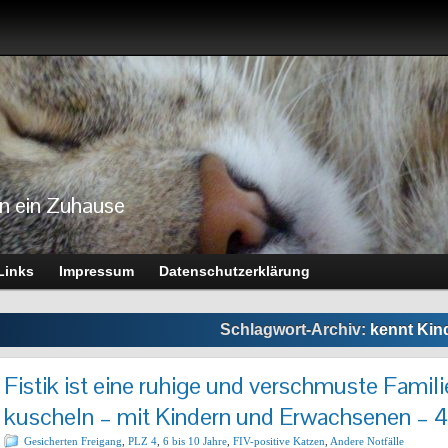
n ein Zuhause
Links
Impressum
Datenschutzerklärung
Schlagwort-Archiv:
kennt Kin
Fistik ist eine ruhige und verschmuste Familie
kuscheln – mit Kindern und Erwachsenen – 
Gesicherten Freigang
,
PLZ 4
,
6 bis 10 Jahre
,
FIV-positive Katzen
,
Andere Notfälle