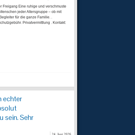
ter Freigang Eine ruhige und verschmuste
it Menschen jeder Altersgruppe – ob mit
egleiter für die ganze Familie. .
Schutzgebühr. Privatvermittlung . Kontakt:
 echter
bsolut
 sein. Sehr
24. Juni 2026