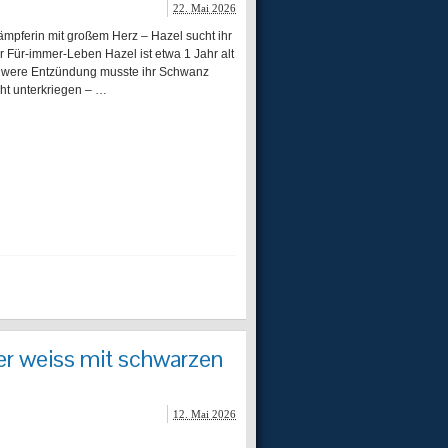
22. Mai 2026
erin mit großem Herz – Hazel sucht ihr
ihr Für-immer-Leben Hazel ist etwa 1 Jahr alt
chwere Entzündung musste ihr Schwanz
cht unterkriegen – …
r weiss mit schwarzen
12. Mai 2026