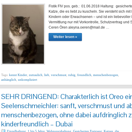
Fistik FIV pos. geb.: 01.06.2018 Haltung: gesicher
Katze, die es liebt zu kuscheln. Sie versteht sich m
Kindern oder Erwachsenen – und ist ein liebevoller B
Vermittlung nur mit Vorkontrolle, Schutzvertrag und 
Ceren Ören aleyna.oeren@mail.de …
Weiter lesen »
Tags:
kennt Kinder
,
zutraulich
,
lieb
,
verschmust
,
ruhig
,
freundlich
,
menschenbezogen
,
anhänglich
,
unkompliziert
SEHR DRINGEND: Charakterlich ist Oreo ein
Seelenschmeichler: sanft, verschmust und a
menschenbezogen, ohne dabei aufdringlich zu
kinderfreundlich – Dubai
Einzelhaltung
,
1 bis 5 Jahre
,
Wohnungshaltung
,
Gesicherten Freigang
,
Katzen, die