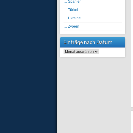
… Spanien
… Türkei
… Ukraine
… Zypern
Einträge nach Datum
Einträge nach Datum