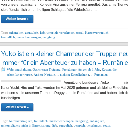
von unserer spanischen Kollegin Ana aus einer Perrera gerettet. Das arme Tier war
sie offensichtlich einen heftigen Schlag auf die Wirbelsäule …
Weiter lesen »
Tags:
anhänglich
,
zutraulich
,
lieb
,
verspielt
,
verschmust
,
sozial
,
Katzenverträglich
,
freundlich
,
menschenbezogen
,
neugierig
Yuko ist ein kleiner Charmeur der Truppe: neu
immer für ein Abenteuer zu haben – Rumäni
Wohnungshaltung
,
Gesicherten Freigang
,
Freigänger
,
jünger als 1 Jahr
,
Katzen, die
schon lange warten
,
Andere Notfälle
,
... nicht in Einzelhaltung
,
... Rumänien
Vermittlung bundesweit Yuko nicht i
Kater Yoshi, Hiro und Yuko wurden im Mai 2025 geboren und als kleine Findelkin
wachsen sie in unserem Tierheim DoggyLand in Rumänien auf und haben sich dort 
kuscheligen …
Weiter lesen »
Tags:
Katzenverträglich
,
freundlich
,
menschenbezogen
,
neugierig
,
anhänglich
,
unkompliziert
,
nicht in Einzelhaltung
,
lieb
,
zutraulich
,
verspielt
,
verschmust
,
sozial