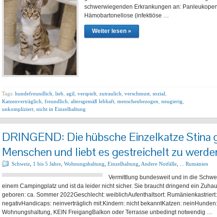
schwerwiegenden Erkrankungen an: Panleukopeni
Hämobartonellose (infektiöse …
Weiter lesen »
Tags:
hundefreundlich
,
lieb
,
agil
,
verspielt
,
zutraulich
,
verschmust
,
sozial
,
Katzenverträglich
,
freundlich
,
altersgemäß lebhaft
,
menschenbezogen
,
neugierig
,
unkompliziert
,
nicht in Einzelhaltung
DRINGEND: Die hübsche Einzelkatze Stina g
Menschen und liebt es gestreichelt zu werd
Schweiz
,
1 bis 5 Jahre
,
Wohnungshaltung
,
Einzelhaltung
,
Andere Notfälle
,
... Rumänien
Vermittlung bundesweit und in die Sc
einem Campingplatz und ist da leider nicht sicher. Sie braucht dringend ein Zuhaus
geboren: ca. Sommer 2022Geschlecht: weiblichAufenthaltsort: Rumänienkastriert: 
negativHandicaps: neinverträglich mit:Kindern: nicht bekanntKatzen: neinHunde
Wohnungshaltung, KEIN FreigangBalkon oder Terrasse unbedingt notwendig …