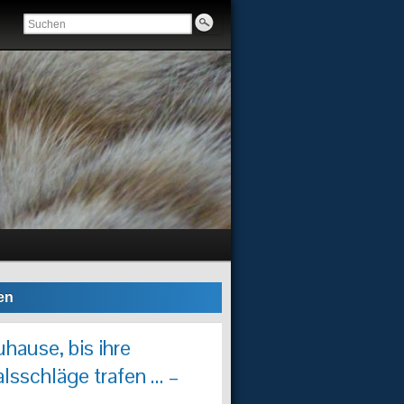
en
uhause, bis ihre
schläge trafen … –