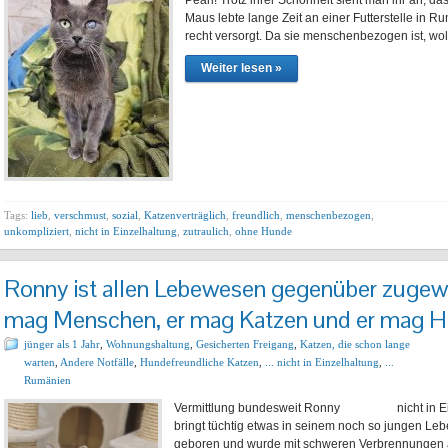
Pearl! Trotz ihrer Schönheit sieht man ihr an, das
Maus lebte lange Zeit an einer Futterstelle in 
recht versorgt. Da sie menschenbezogen ist, wo
Weiter lesen »
Tags:
lieb
,
verschmust
,
sozial
,
Katzenverträglich
,
freundlich
,
menschenbezogen
,
unkompliziert
,
nicht in Einzelhaltung
,
zutraulich
,
ohne Hunde
Ronny ist allen Lebewesen gegenüber zugewa
mag Menschen, er mag Katzen und er mag 
jünger als 1 Jahr
,
Wohnungshaltung
,
Gesicherten Freigang
,
Katzen, die schon lange
warten
,
Andere Notfälle
,
Hundefreundliche Katzen
,
... nicht in Einzelhaltung
,
...
Rumänien
Vermittlung bundesweit Ronny nicht in Einze
bringt tüchtig etwas in seinem noch so jungen Leb
geboren und wurde mit schweren Verbrennungen a