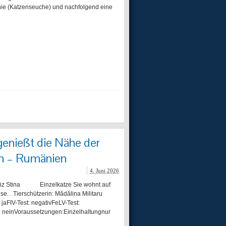
e (Katzenseuche) und nachfolgend eine
enießt die Nähe der
en – Rumänien
4. Juni 2026
hweiz Stina Einzelkatze Sie wohnt auf
e. . Tierschützerin: Mădălina Militaru
jaFIV-Test: negativFeLV-Test:
n: neinVoraussetzungen:Einzelhaltungnur