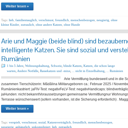
Weiter lesen »
Tags:
lieb
,
familientauglich
,
verschmust
,
freundlich
,
menschenbezogen
,
neugierig
,
ohne
kleine Kinder
,
zutraulich
,
ohne andere Katzen
,
ohne Hunde
Arie und Maggie (beide blind) sind bezaubern
intelligente Katzen. Sie sind sozial und verste
Rumänien
1 bis 5 Jahre
,
Wohnungshaltung
,
Schweiz
,
blinde Katzen
,
Katzen, die schon lange
warten
,
Andere Notfälle
,
Rassekatzen und -mixe
,
... nicht in Einzelhaltung
,
... Rumänien
Arie Vermittlung bundesweit und in 
zusammen Tierschützerin: Mădălina Militarugeboren ca.: Februar 2025 / Novembe
Rumänienkastriert: jaFIV-Test: negativFeLV-Test: negativHandicaps: blindverträgli
jaHunden: nicht bekanntVoraussetzungen:gemeinsame Vermittlungnur Wohnungs
Terrasse wünschenswert (sofern vorhanden, ist die Sicherung erforderlich) . Mag
Weiter lesen »
Tags:
verspielt
,
verschmust
,
sozial
,
Katzenverträglich
,
freundlich
,
menschenbezogen
,
neugierig
,
anhänglich
,
unkompliziert
,
lieb
,
zutraulich