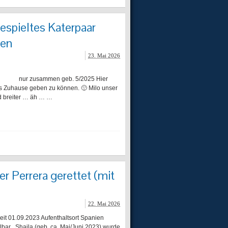
gespieltes Katerpaar
ien
23. Mai 2026
i nur zusammen geb. 5/2025 Hier
es Zuhause geben zu können. 🙂 Milo unser
d breiter … äh … …
er Perrera gerettet (mit
22. Mai 2026
seit 01.09.2023 Aufenthaltsort Spanien
bar . Shaila (geb. ca. Mai/Juni 2023) wurde