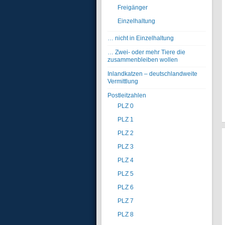
Freigänger
Einzelhaltung
… nicht in Einzelhaltung
… Zwei- oder mehr Tiere die
zusammenbleiben wollen
Inlandkatzen – deutschlandweite
Vermittlung
Postleitzahlen
PLZ 0
PLZ 1
PLZ 2
PLZ 3
PLZ 4
PLZ 5
PLZ 6
PLZ 7
PLZ 8