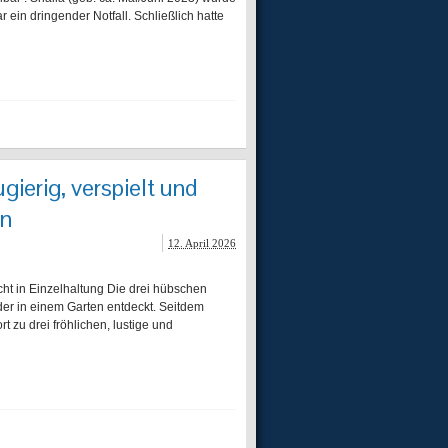
 ein dringender Notfall. Schließlich hatte
gierig, verspielt und
en
12. April 2026
n Einzelhaltung Die drei hübschen
der in einem Garten entdeckt. Seitdem
zu drei fröhlichen, lustige und