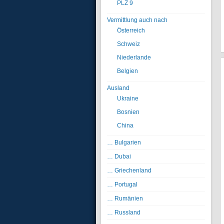
PLZ 9
Vermittlung auch nach
Österreich
Schweiz
Niederlande
Belgien
Ausland
Ukraine
Bosnien
China
… Bulgarien
… Dubai
… Griechenland
… Portugal
… Rumänien
… Russland