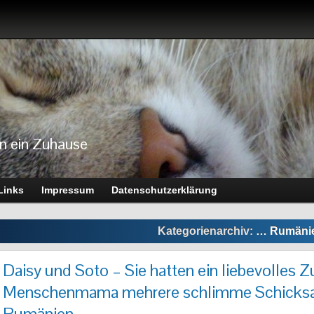
n ein Zuhause
Links
Impressum
Datenschutzerklärung
Kategorienarchiv:
… Rumäni
Daisy und Soto – Sie hatten ein liebevolles Z
Menschenmama mehrere schlimme Schicksals
Rumänien