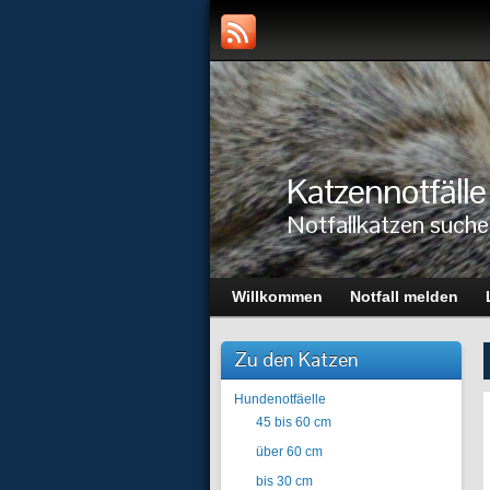
Katzennotfälle
Notfallkatzen suche
Willkommen
Notfall melden
Zu den Katzen
Hundenotfäelle
45 bis 60 cm
über 60 cm
bis 30 cm