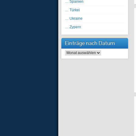
… Spanien
… Türkei
… Ukraine
… Zypern
Einträge nach Datum
Einträge nach Datum