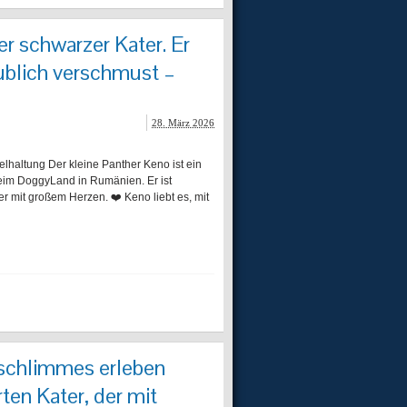
r schwarzer Kater. Er
aublich verschmust –
28. März 2026
ltung Der kleine Panther Keno ist ein
eim DoggyLand in Rumänien. Er ist
er mit großem Herzen. ❤️ Keno liebt es, mit
r schlimmes erleben
ten Kater, der mit