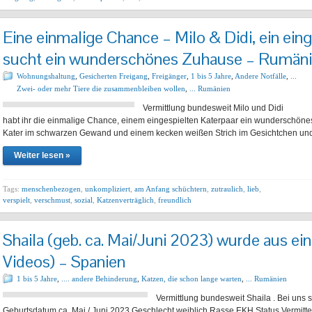
Eine einmalige Chance – Milo & Didi, ein ein
sucht ein wunderschönes Zuhause – Rumän
Wohnungshaltung
,
Gesicherten Freigang
,
Freigänger
,
1 bis 5 Jahre
,
Andere Notfälle
,
...
Zwei- oder mehr Tiere die zusammenbleiben wollen
,
... Rumänien
Vermittlung bundesweit Milo und Did
habt ihr die einmalige Chance, einem eingespielten Katerpaar ein wunderschön
Kater im schwarzen Gewand und einem kecken weißen Strich im Gesichtchen un
Weiter lesen »
Tags:
menschenbezogen
,
unkompliziert
,
am Anfang schüchtern
,
zutraulich
,
lieb
,
verspielt
,
verschmust
,
sozial
,
Katzenverträglich
,
freundlich
Shaila (geb. ca. Mai/Juni 2023) wurde aus ein
Videos) – Spanien
1 bis 5 Jahre
,
.... andere Behinderung
,
Katzen, die schon lange warten
,
... Rumänien
Vermittlung bundesweit Shaila . Bei uns 
Geburtsdatum ca. Mai / Juni 2023 Geschlecht weiblich Rasse EKH Status Vermittel