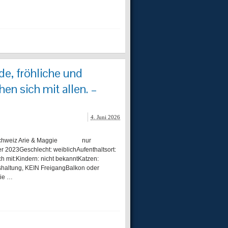
de, fröhliche und
hen sich mit allen. –
4. Juni 2026
die Schweiz Arie & Maggie nur
r 2023Geschlecht: weiblichAufenthaltsort:
ch mit:Kindern: nicht bekanntKatzen:
haltung, KEIN FreigangBalkon oder
gie …