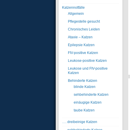
Katzennotfälle
Allgemein
Pflegestelle gesucht
Chronisches Leiden
Ataxie – Katzen
Epilepsie Katzen
FIV-positive Katzen
Leukose-positive Katzen
Leukose und FIV-positive
Katzen
Behinderte Katzen
blinde Katzen
sehbehinderte Katzen
einäugige Katzen
taube Katzen
…. dreibeinige Katzen