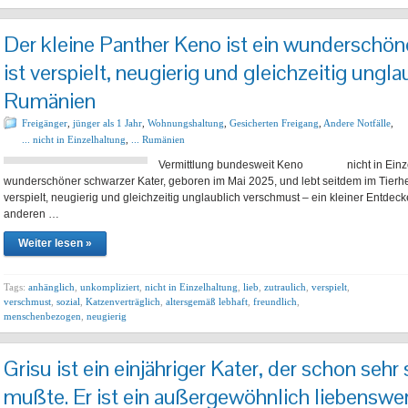
Der kleine Panther Keno ist ein wunderschöne
ist verspielt, neugierig und gleichzeitig ungl
Rumänien
Freigänger
,
jünger als 1 Jahr
,
Wohnungshaltung
,
Gesicherten Freigang
,
Andere Notfälle
,
... nicht in Einzelhaltung
,
... Rumänien
Vermittlung bundesweit Keno nicht in Einzelha
wunderschöner schwarzer Kater, geboren im Mai 2025, und lebt seitdem im Tierh
verspielt, neugierig und gleichzeitig unglaublich verschmust – ein kleiner Entdeck
anderen …
Weiter lesen »
Tags:
anhänglich
,
unkompliziert
,
nicht in Einzelhaltung
,
lieb
,
zutraulich
,
verspielt
,
verschmust
,
sozial
,
Katzenverträglich
,
altersgemäß lebhaft
,
freundlich
,
menschenbezogen
,
neugierig
Grisu ist ein einjähriger Kater, der schon seh
mußte. Er ist ein außergewöhnlich liebenswer