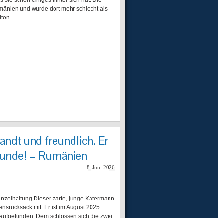
s sie schon einiges hinter sich hat. Die
Rumänien und wurde dort mehr schlecht als
llten …
ndt und freundlich. Er
Hunde! – Rumänien
8. Juni 2026
lhaltung Dieser zarte, junge Katermann
ensrucksack mit. Er ist im August 2025
ufgefunden. Dem schlossen sich die zwei