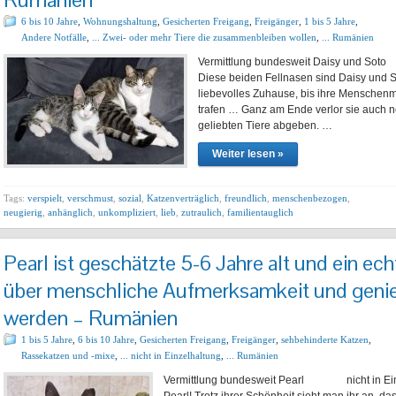
6 bis 10 Jahre
,
Wohnungshaltung
,
Gesicherten Freigang
,
Freigänger
,
1 bis 5 Jahre
,
Andere Notfälle
,
... Zwei- oder mehr Tiere die zusammenbleiben wollen
,
... Rumänien
Vermittlung bundesweit Daisy und S
Diese beiden Fellnasen sind Daisy und So
liebevolles Zuhause, bis ihre Mensche
trafen … Ganz am Ende verlor sie auch 
geliebten Tiere abgeben. …
Weiter lesen »
Tags:
verspielt
,
verschmust
,
sozial
,
Katzenverträglich
,
freundlich
,
menschenbezogen
,
neugierig
,
anhänglich
,
unkompliziert
,
lieb
,
zutraulich
,
familientauglich
Pearl ist geschätzte 5-6 Jahre alt und ein echt
über menschliche Aufmerksamkeit und genieß
werden – Rumänien
1 bis 5 Jahre
,
6 bis 10 Jahre
,
Gesicherten Freigang
,
Freigänger
,
sehbehinderte Katzen
,
Rassekatzen und -mixe
,
... nicht in Einzelhaltung
,
... Rumänien
Vermittlung bundesweit Pearl nicht in Eine