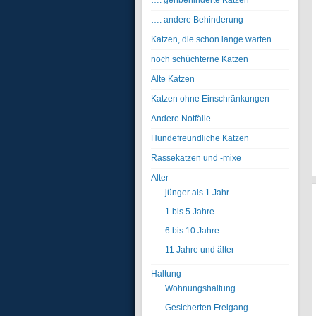
…. gehbehinderte Katzen
…. andere Behinderung
Katzen, die schon lange warten
noch schüchterne Katzen
Alte Katzen
Katzen ohne Einschränkungen
Andere Notfälle
Hundefreundliche Katzen
Rassekatzen und -mixe
Alter
jünger als 1 Jahr
1 bis 5 Jahre
6 bis 10 Jahre
11 Jahre und älter
Haltung
Wohnungshaltung
Gesicherten Freigang