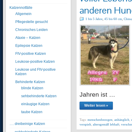
anderen Hund
Katzennotfälle
Allgemein
1 bis 5 Jahre
,
45 bis 60 cm
,
China
Pflegestelle gesucht
Chronisches Leiden
Ataxie – Katzen
Epilepsie Katzen
FIV-positive Katzen
Leukose-positive Katzen
Leukose und FIV-positive
Katzen
Behinderte Katzen
blinde Katzen
Jahren ist …
sehbehinderte Katzen
einäugige Katzen
Weiter lesen »
taube Katzen
Tags:
menschenbezogen
,
anhänglich
,
…. dreibeinige Katzen
verspielt
,
altersgemäß lebhaft
,
verschm