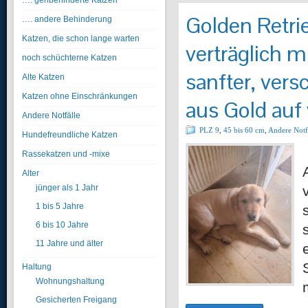
…. gehbehinderte Katzen
Golden Retri
…. andere Behinderung
Katzen, die schon lange warten
verträglich 
noch schüchterne Katzen
sanfter, ver
Alte Katzen
Katzen ohne Einschränkungen
aus Gold auf
Andere Notfälle
PLZ 9
,
45 bis 60 cm
,
Andere Notf
Hundefreundliche Katzen
Rassekatzen und -mixe
Alter
jünger als 1 Jahr
1 bis 5 Jahre
6 bis 10 Jahre
11 Jahre und älter
Haltung
Wohnungshaltung
Gesicherten Freigang