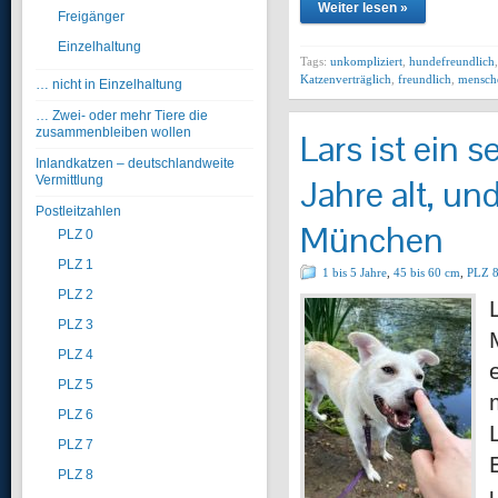
Weiter lesen »
Freigänger
Einzelhaltung
Tags:
unkompliziert
,
hundefreundlich
Katzenverträglich
,
freundlich
,
mensch
… nicht in Einzelhaltung
… Zwei- oder mehr Tiere die
zusammenbleiben wollen
Lars ist ein 
Inlandkatzen – deutschlandweite
Jahre alt, un
Vermittlung
Postleitzahlen
München
PLZ 0
PLZ 1
1 bis 5 Jahre
,
45 bis 60 cm
,
PLZ 
PLZ 2
PLZ 3
PLZ 4
PLZ 5
PLZ 6
PLZ 7
PLZ 8