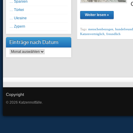
… Spanien
… Türkei
Weiter lesen »
… Ukraine
… Zypern
Tags:
menschenbezogen
,
hundefreund
Katzenverträglich
,
freundlich
Einträge nach Datum
Einträge nach Datum
Copyright
© 2026 Katzennotfälle.