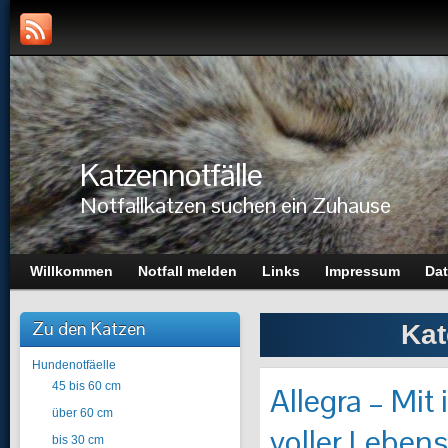
Katzennotfälle
Notfallkatzen suchen ein Zuhause
Willkommen
Notfall melden
Links
Impressum
Dat
Zu den Katzen
Kat
Hundenotfäelle
45 bis 60 cm
Allegra – Mit 
über 60 cm
voller Lebens
bis 30 cm