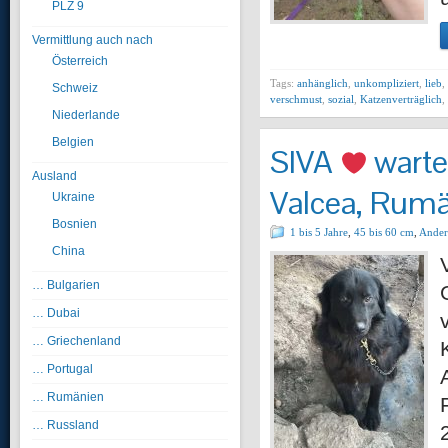
PLZ 9
Vermittlung auch nach
Österreich
Tags:
anhänglich
,
unkompliziert
,
lieb
,
Schweiz
verschmust
,
sozial
,
Katzenverträglich
,
Niederlande
Belgien
SIVA
warte
Ausland
Valcea, Rum
Ukraine
Bosnien
1 bis 5 Jahre
,
45 bis 60 cm
,
Ander
China
… Bulgarien
… Dubai
… Griechenland
… Portugal
… Rumänien
… Russland