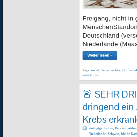
Freigang, nicht in
MenschenStandort:
Deutschland (vers
Niederlande (Maast
Weiter lesen »
Tags:
sozial
,
Katzenverträglich
,
freund
verschmust
🚨 SEHR DR
dringend ein
Krebs erkrank
einäugige Katzen
,
Belgien
,
Wohnu
Niederlande
,
Schweiz
,
blinde Kat