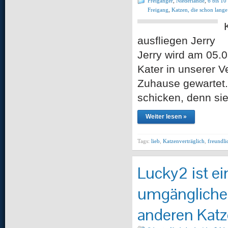
Freigänger
,
Niederlande
,
6 bis 10
Freigang
,
Katzen, die schon lange
ausfliegen Jer
Jerry wird am 05.0
Kater in unserer V
Zuhause gewartet.
schicken, denn sie
Weiter lesen »
Tags:
lieb
,
Katzenverträglich
,
freundli
Lucky2 ist ei
umgänglicher 
anderen Katz