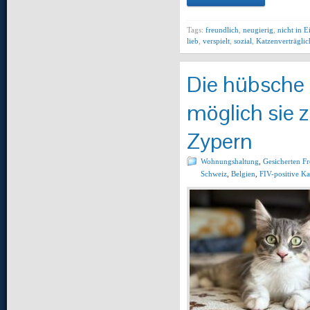
Tags:
freundlich
,
neugierig
,
nicht in E
lieb
,
verspielt
,
sozial
,
Katzenverträglic
Die hübsche M
möglich sie 
Zypern
Wohnungshaltung
,
Gesicherten F
Schweiz
,
Belgien
,
FIV-positive Ka