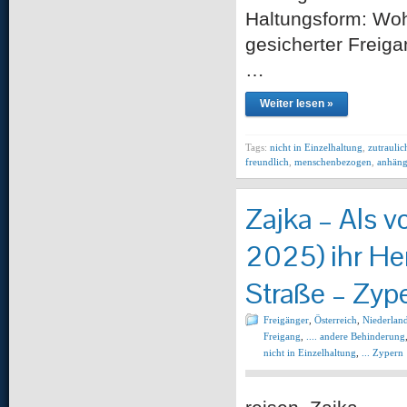
Haltungsform: Woh
gesicherter Freiga
…
Weiter lesen »
Tags:
nicht in Einzelhaltung
,
zutraulic
freundlich
,
menschenbezogen
,
anhäng
Zajka – Als v
2025) ihr Her
Straße – Zyp
Freigänger
,
Österreich
,
Niederlan
Freigang
,
.... andere Behinderung
nicht in Einzelhaltung
,
... Zypern