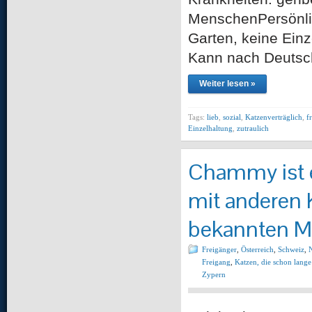
MenschenPersönlic
Garten, keine Einz
Kann nach Deutsc
Weiter lesen »
Tags:
lieb
,
sozial
,
Katzenverträglich
,
f
Einzelhaltung
,
zutraulich
Chammy ist e
mit anderen
bekannten Me
Freigänger
,
Österreich
,
Schweiz
,
Freigang
,
Katzen, die schon lange
Zypern