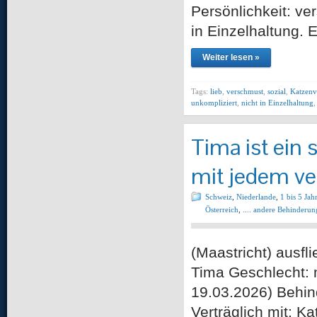
Persönlichkeit: ve
in Einzelhaltung. 
Weiter lesen »
Tags:
lieb
,
verschmust
,
sozial
,
Katzenv
unkompliziert
,
nicht in Einzelhaltung
Tima ist ein
mit jedem ve
Schweiz
,
Niederlande
,
1 bis 5 Jah
Österreich
,
.... andere Behinderun
(Maastricht) aus
Tima Geschlecht: m
19.03.2026) Behin
Verträglich mit: K