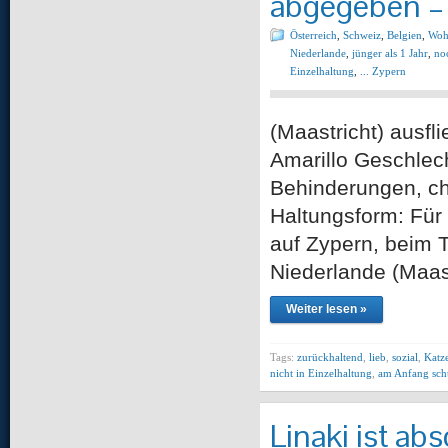
abgegeben –
Österreich
,
Schweiz
,
Belgien
,
Woh
Niederlande
,
jünger als 1 Jahr
,
no
Einzelhaltung
,
... Zypern
(Maastricht) aus
Amarillo Geschlech
Behinderungen, c
Haltungsform: Für 
auf Zypern, beim T
Niederlande (Maast
Weiter lesen »
Tags:
zurückhaltend
,
lieb
,
sozial
,
Katz
nicht in Einzelhaltung
,
am Anfang sch
Linaki ist ab