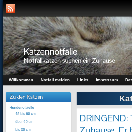
Katzennotfälle
Notfallkatzen suchen ein Zuhause
Willkommen
Notfall melden
Links
Impressum
Dat
Zu den Katzen
Ka
Hundenotfäelle
45 bis 60 cm
DRINGEND: To
über 60 cm
Zuhause. Er h
bis 30 cm