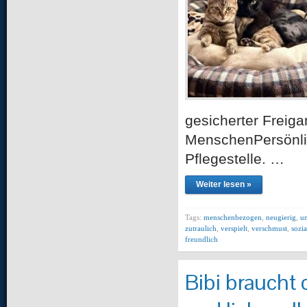
gesicherter Freigan
MenschenPersönlich
Pflegestelle. …
Weiter lesen »
Tags:
menschenbezogen
,
neugierig
,
un
zutraulich
,
verspielt
,
verschmust
,
sozia
freundlich
Bibi braucht 