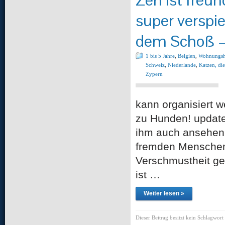
super verspiel
dem Schoß –
1 bis 5 Jahre
,
Belgien
,
Wohnungsh
Schweiz
,
Niederlande
,
Katzen, di
Zypern
kann organisier
zu Hunden! update
ihm auch ansehen 
fremden Menschen 
Verschmustheit ge
ist …
Weiter lesen »
Dieser Beitrag besitzt kein Schlagwort