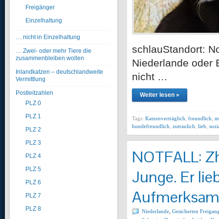
Freigänger
Einzelhaltung
… nicht in Einzelhaltung
schlauStandort: N
… Zwei- oder mehr Tiere die
zusammenbleiben wollen
Niederlande oder B
Inlandkatzen – deutschlandweite
nicht …
Vermittlung
Postleitzahlen
Weiter lesen »
PLZ 0
PLZ 1
Tags:
Katzenverträglich
,
freundlich
,
m
hundefreundlich
,
zutraulich
,
lieb
,
sozi
PLZ 2
PLZ 3
NOTFALL: Zho
PLZ 4
PLZ 5
Junge. Er lie
PLZ 6
Aufmerksamk
PLZ 7
PLZ 8
Niederlande
,
Gesicherten Freigan