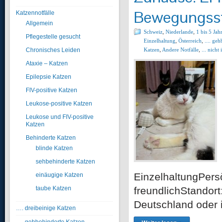
Bewegungsst
Katzennotfälle
Allgemein
Schweiz
,
Niederlande
,
1 bis 5 Jah
Pflegestelle gesucht
Einzelhaltung
,
Österreich
,
.... ge
Chronisches Leiden
Katzen
,
Andere Notfälle
,
... nicht
Ataxie – Katzen
Epilepsie Katzen
FIV-positive Katzen
Leukose-positive Katzen
Leukose und FIV-positive
Katzen
Behinderte Katzen
blinde Katzen
sehbehinderte Katzen
EinzelhaltungPersön
einäugige Katzen
taube Katzen
freundlichStandort
Deutschland oder i
…. dreibeinige Katzen