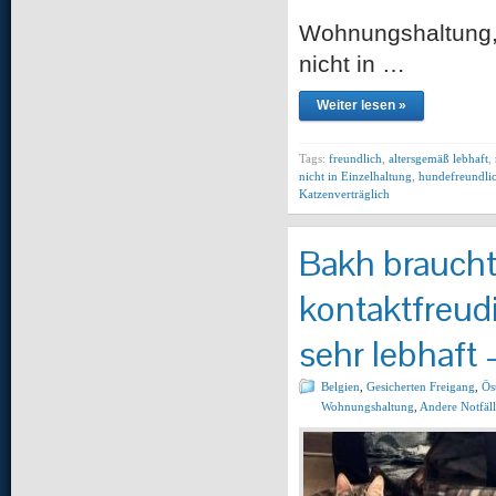
Wohnungshaltung, 
nicht in …
Weiter lesen »
Tags:
freundlich
,
altersgemäß lebhaft
,
nicht in Einzelhaltung
,
hundefreundli
Katzenverträglich
Bakh braucht 
kontaktfreud
sehr lebhaft 
Belgien
,
Gesicherten Freigang
,
Ös
Wohnungshaltung
,
Andere Notfäl