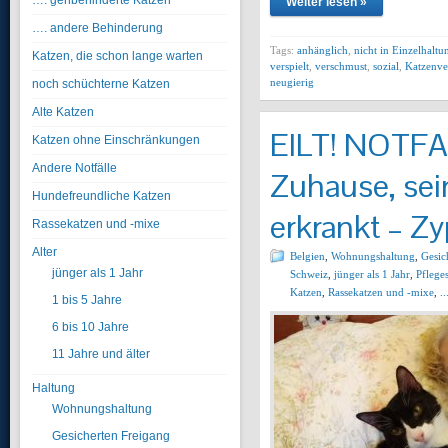
…. gehbehinderte Katzen
Weiter lesen »
…. andere Behinderung
Tags:
anhänglich
,
nicht in Einzelhaltu
Katzen, die schon lange warten
verspielt
,
verschmust
,
sozial
,
Katzenve
neugierig
noch schüchterne Katzen
Alte Katzen
EILT! NOTFAL
Katzen ohne Einschränkungen
Andere Notfälle
Zuhause, sei
Hundefreundliche Katzen
erkrankt – Z
Rassekatzen und -mixe
Alter
Belgien
,
Wohnungshaltung
,
Gesic
jünger als 1 Jahr
Schweiz
,
jünger als 1 Jahr
,
Pfleges
Katzen
,
Rassekatzen und -mixe
,
.
1 bis 5 Jahre
6 bis 10 Jahre
11 Jahre und älter
Haltung
Wohnungshaltung
Gesicherten Freigang