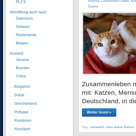
Schweiz
,
Chronisches Leiden
,
Kat
PLZ 9
Zypern
Vermittlung auch nach
Österreich
Schweiz
Niederlande
Belgien
Ausland
Ukraine
Bosnien
China
Zusammenleben mit
… Bulgarien
mit: Katzen, Mens
… Dubai
Deutschland, in d
… Griechenland
… Portugal
Weiter lesen »
… Rumänien
Tags:
zutraulich
,
ohne andere Katzen
,
… Russland