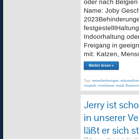
oder nach Belgi
Name: Joby Geschl
2023Behinderungen
festgestelltHaltu
Indoorhaltung oder
Freigang in geeign
mit: Katzen, Mens
Weiter lesen »
Tags:
menschenbezogen
,
unkomplizier
verspielt
,
verschmust
,
sozial
,
Katzenve
Jerry ist sc
in unserer V
läßt er sich