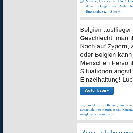
Schweiz
,
Niederlande
,
1 bis 5 Jah
die schon lange warten
,
Andere No
Einzelhaltung
,
... Zypern
Belgien ausflie
Geschlecht: männli
Noch auf Zypern, a
oder Belgien kann 
Menschen Persönlic
Situationen ängstl
Einzelhaltung! Luc
Weiter lesen »
Tags:
nicht in Einzelhaltung
,
hundefre
zutraulich
,
verschmust
,
sozial
,
Katzenv
neugierig
,
unkompliziert
Zen ist freu