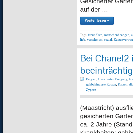
Gesicherter Garten
auf der …
Weiter lesen »
Tags:
freundlich
,
menschenbezogen
,
a
lieb
,
verschmust
,
sozial
,
Katzenverträg
Bei Chanel2 i
beeinträchtig
Belgien
,
Gesicherten Freigang
,
Ni
gehbehinderte Katzen
,
Katzen, di
Zypern
(Maastricht) au
gesicherten Garten
ca. 2 Jahre (Stan
Krankheiten: gehbe