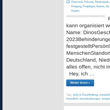
Österreich
,
Schweiz
,
Niederlande
Freigang
,
Freigänger
,
Katzen, die
Zypern
kann organisier
Name: DinosGeschle
2023Behinderungen
festgestelltPersönl
MenschenStandort:
Deutschland, Nied
alles offen, nicht
Hey, ich …
Weiter lesen »
Tags:
nicht in Einzelhaltung
,
zutraulic
freundlich
,
menschenbezogen
,
neugie