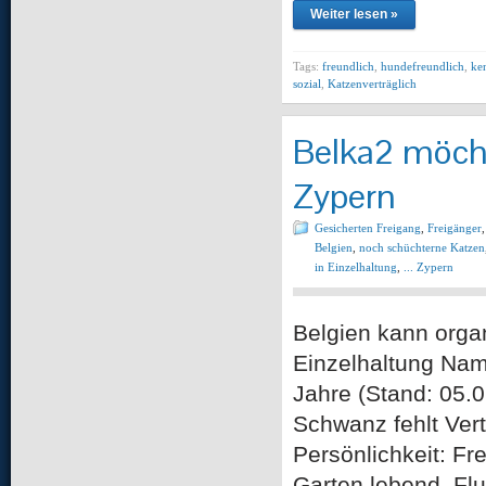
Weiter lesen »
Tags:
freundlich
,
hundefreundlich
,
ke
sozial
,
Katzenverträglich
Belka2 möcht
Zypern
Gesicherten Freigang
,
Freigänger
Belgien
,
noch schüchterne Katzen
in Einzelhaltung
,
... Zypern
Belgien kann o
Einzelhaltung Name
Jahre (Stand: 05.
Schwanz fehlt Ver
Persönlichkeit: Fr
Garten lebend. Fl