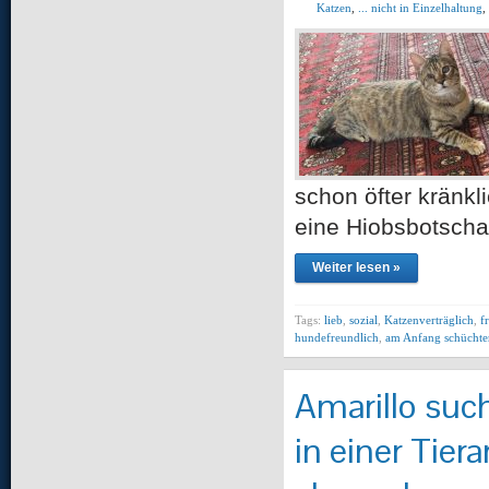
Katzen
,
... nicht in Einzelhaltung
,
schon öfter kränkl
eine Hiobsbotscha
Weiter lesen »
Tags:
lieb
,
sozial
,
Katzenverträglich
,
f
hundefreundlich
,
am Anfang schüchte
Amarillo suc
in einer Tie