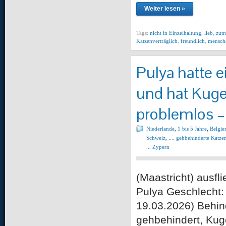
Weiter lesen »
Tags:
nicht in Einzelhaltung
,
lieb
,
zutr
Katzenverträglich
,
freundlich
,
mensch
Pulya hatte e
und hat Kugel
problemlos –
Niederlande
,
1 bis 5 Jahre
,
Belgie
Schweiz
,
.... gehbehinderte Katze
... Zypern
(Maastricht) au
Pulya Geschlecht: m
19.03.2026) Behin
gehbehindert, Kug