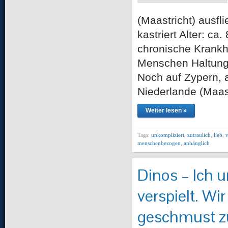
(Maastricht) ausf
kastriert Alter: c
chronische Krankhe
Menschen Haltungs
Noch auf Zypern, 
Niederlande (Maast
Weiter lesen »
Tags:
unkompliziert
,
zutraulich
,
lieb
,
menschenbezogen
,
anhänglich
Dinos – Ich 
verspielt. Wi
geschmust z