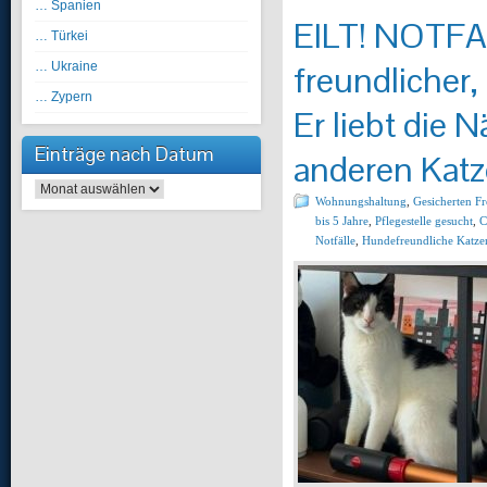
… Spanien
EILT! NOTFAL
… Türkei
freundlicher,
… Ukraine
… Zypern
Er liebt die
Einträge nach Datum
anderen Katz
Einträge nach Datum
Wohnungshaltung
,
Gesicherten F
bis 5 Jahre
,
Pflegestelle gesucht
,
C
Notfälle
,
Hundefreundliche Katze