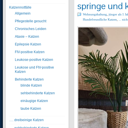
springe und k
Katzennotfälle
Allgemein
Wohnungshaltung
,
jünger als 1 Ja
Hundefreundliche Katzen
,
... nic
Pflegestelle gesucht
Chronisches Leiden
Ataxie – Katzen
Epilepsie Katzen
FIV-positive Katzen
Leukose-positive Katzen
Leukose und FIV-positive
Katzen
Behinderte Katzen
blinde Katzen
sehbehinderte Katzen
einäugige Katzen
taube Katzen
…. dreibeinige Katzen