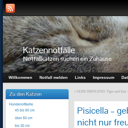
Katzennotfälle
Notfallkatzen suchen ein Zuhause
Willkommen
Notfall melden
Links
Impressum
Dat
«
SEHR DRINGEND: Tigre und Emi – Ihre
Zu den Katzen
Hundenotfäelle
Pisicella – g
45 bis 60 cm
über 60 cm
nicht nur fr
bis 30 cm