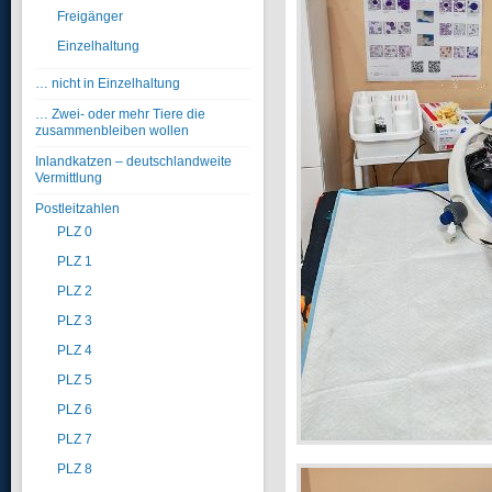
Freigänger
Einzelhaltung
… nicht in Einzelhaltung
… Zwei- oder mehr Tiere die
zusammenbleiben wollen
Inlandkatzen – deutschlandweite
Vermittlung
Postleitzahlen
PLZ 0
PLZ 1
PLZ 2
PLZ 3
PLZ 4
PLZ 5
PLZ 6
PLZ 7
PLZ 8