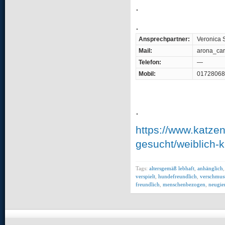
.
.
Ansprechpartner:
Veronica 
Mail:
arona_ca
Telefon:
—
Mobil:
01728068
.
https://www.katze
gesucht/weiblich-k
Tags:
altersgemäß lebhaft
,
anhänglich
verspielt
,
hundefreundlich
,
verschmus
freundlich
,
menschenbezogen
,
neugie