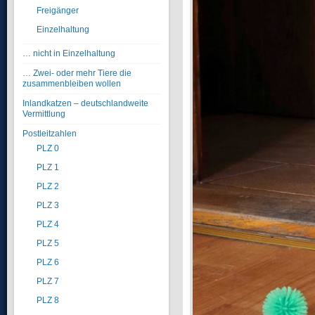
Freigänger
Einzelhaltung
… nicht in Einzelhaltung
… Zwei- oder mehr Tiere die
zusammenbleiben wollen
Inlandkatzen – deutschlandweite
Vermittlung
Postleitzahlen
PLZ 0
PLZ 1
PLZ 2
PLZ 3
PLZ 4
PLZ 5
PLZ 6
PLZ 7
PLZ 8