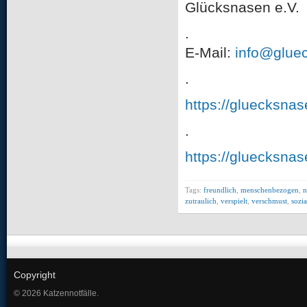
Glücksnasen e.V.
.
E-Mail:
info@glue
.
https://gluecksna
.
https://gluecksna
Tags:
freundlich
,
menschenbezogen
,
n
zutraulich
,
verspielt
,
verschmust
,
sozia
Copyright
© 2026 Katzennotfälle.