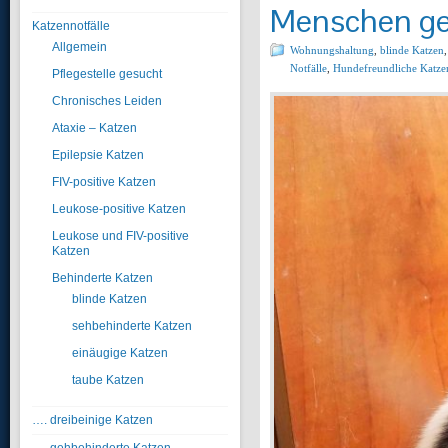
Menschen ge
Katzennotfälle
Allgemein
Wohnungshaltung
,
blinde Katzen
Notfälle
,
Hundefreundliche Katze
Pflegestelle gesucht
Chronisches Leiden
Ataxie – Katzen
Epilepsie Katzen
FIV-positive Katzen
Leukose-positive Katzen
Leukose und FIV-positive
Katzen
Behinderte Katzen
blinde Katzen
sehbehinderte Katzen
einäugige Katzen
taube Katzen
…. dreibeinige Katzen