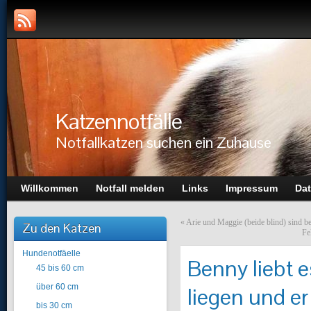
Katzennotfälle
Notfallkatzen suchen ein Zuhause
Willkommen
Notfall melden
Links
Impressum
Dat
«
Arie und Maggie (beide blind) sind be
Zu den Katzen
Fe
Hundenotfäelle
Benny liebt 
45 bis 60 cm
über 60 cm
liegen und er
bis 30 cm