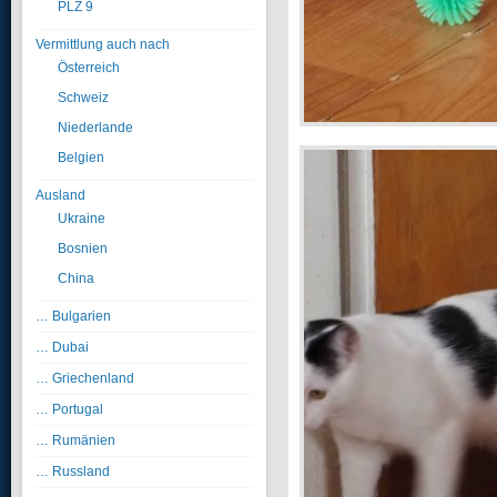
PLZ 9
Vermittlung auch nach
Österreich
Schweiz
Niederlande
Belgien
Ausland
Ukraine
Bosnien
China
… Bulgarien
… Dubai
… Griechenland
… Portugal
… Rumänien
… Russland