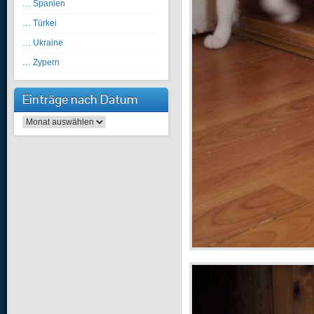
… Spanien
… Türkei
… Ukraine
… Zypern
Einträge nach Datum
Einträge nach Datum