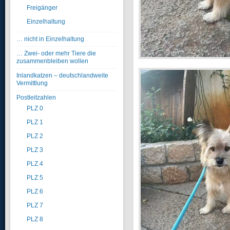
Freigänger
Einzelhaltung
… nicht in Einzelhaltung
… Zwei- oder mehr Tiere die
zusammenbleiben wollen
Inlandkatzen – deutschlandweite
Vermittlung
Postleitzahlen
PLZ 0
PLZ 1
PLZ 2
PLZ 3
PLZ 4
PLZ 5
PLZ 6
PLZ 7
PLZ 8