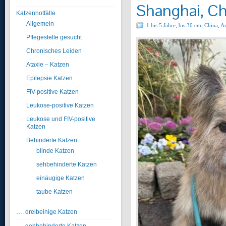
Shanghai, Ch
Katzennotfälle
Allgemein
1 bis 5 Jahre
,
bis 30 cm
,
China
,
An
Pflegestelle gesucht
Chronisches Leiden
Ataxie – Katzen
Epilepsie Katzen
FIV-positive Katzen
Leukose-positive Katzen
Leukose und FIV-positive
Katzen
Behinderte Katzen
blinde Katzen
sehbehinderte Katzen
einäugige Katzen
taube Katzen
…. dreibeinige Katzen