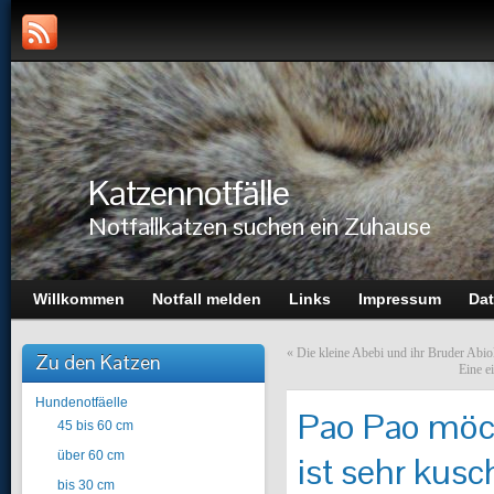
Katzennotfälle
Notfallkatzen suchen ein Zuhause
Willkommen
Notfall melden
Links
Impressum
Dat
«
Die kleine Abebi und ihr Bruder Abi
Zu den Katzen
Eine e
Hundenotfäelle
Pao Pao möc
45 bis 60 cm
über 60 cm
ist sehr kusc
bis 30 cm