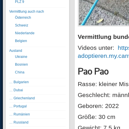
PLZ 9
Vermittlung auch nach
Österreich
Schweiz
Niederlande
Vermittlung bund
Belgien
Videos unter:
http
Ausland
adoptieren.my.can
Ukraine
Bosnien
Pao Pao
China
… Bulgarien
Rasse: kleiner Mis
… Dubai
Geschlecht: männl
… Griechenland
Geboren: 2022
… Portugal
… Rumänien
Größe: 30 cm
… Russland
Gewicht: 7,5 kg