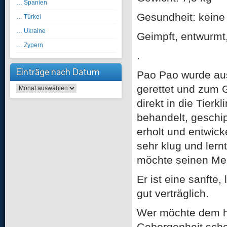
… Spanien
Gesundheit: keine
… Türkei
… Ukraine
Geimpft, entwurmt,
… Zypern
.
Einträge nach Datum
Pao Pao wurde aus
gerettet und zum G
Einträge nach Datum
direkt in die Tierk
behandelt, geschip
erholt und entwicke
sehr klug und lern
möchte seinen Men
Er ist eine sanfte
gut verträglich.
Wer möchte dem h
Geborgenheit sche