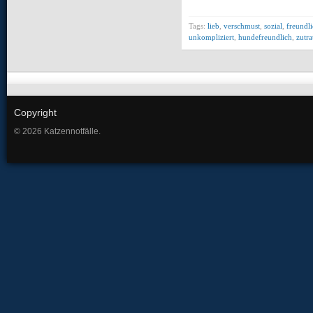
Tags:
lieb
,
verschmust
,
sozial
,
freundl
unkompliziert
,
hundefreundlich
,
zutra
Copyright
© 2026 Katzennotfälle.